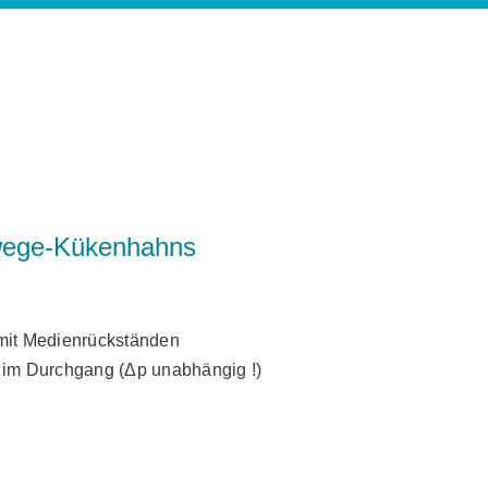
rwege-Kükenhahns
mit Medienrückständen
 im Durchgang (Δp unabhängig !)