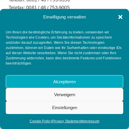
Telefax: 0081 / 48 / 753-9005
E-Mail:
info@fpds.jp
Einwilligung verwalten
Website:
fpds.jp
Um Ihnen die bestmögliche Erfahrung zu bieten, verwenden wir
Technologien wie Cookies, um Geräteinformationen zu speichern
und/oder darauf zuzugreifen. Wenn Sie diesen Technologien
Korea
zustimmen, können wir Daten wie Ihr Surfverhalten oder eindeutige IDs
auf dieser Website verarbeiten. Wenn Sie nicht zustimmen oder Ihre
Zustimmung widerrufen, kann dies bestimmte Features und Funktionen
Hyoung-il Youn
beeinträchtigen.
(Landesverantwortlicher)
Akzeptieren
Südkorea
Tel. :+82 10 2057 6277
Verweigern
E-Mail :
hiyoun@az-armaturen.com
Einstellungen
Malaysia
Cookie Policy
Privacy Statement
Impressum