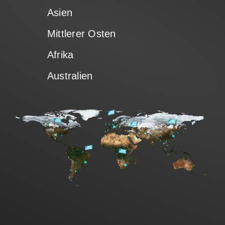
Vertrieb
Asien
Mittlerer Osten
AZ Shop
Afrika
Australien
DE
Search
for: