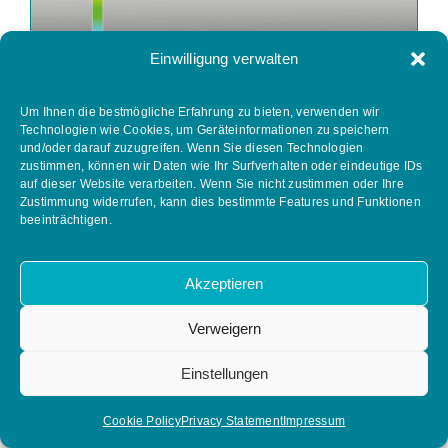
Einwilligung verwalten
Um Ihnen die bestmögliche Erfahrung zu bieten, verwenden wir
Technologien wie Cookies, um Geräteinformationen zu speichern
und/oder darauf zuzugreifen. Wenn Sie diesen Technologien
zustimmen, können wir Daten wie Ihr Surfverhalten oder eindeutige IDs
auf dieser Website verarbeiten. Wenn Sie nicht zustimmen oder Ihre
Zustimmung widerrufen, kann dies bestimmte Features und Funktionen
2008 Einführung der CFD-
beeinträchtigen.
Durchflusssimulation
Akzeptieren
Verweigern
Einführung der CFD
Einstellungen
Durchflusssimulations-Analyse zur
Optimierung der Regelhähne.
Cookie Policy
Privacy Statement
Impressum
Im Juli Gründung der AZ Armaturen