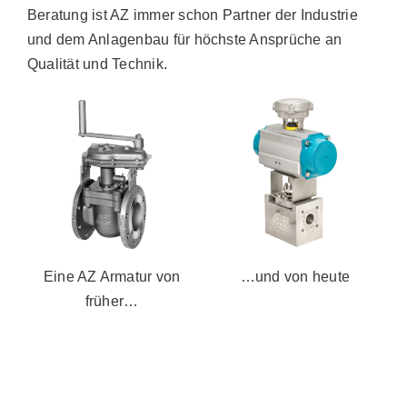
Beratung ist AZ immer schon Partner der Industrie
Vertrieb
und dem Anlagenbau für höchste Ansprüche an
Qualität und Technik.
AZ Shop
DE
Search
for:
Eine AZ Armatur von
…und von heute
früher…