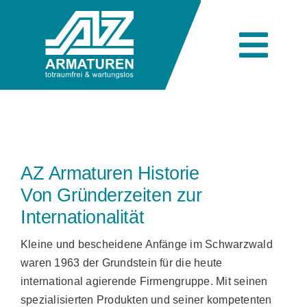
Skip
to
content
Togg
Navi
Unternehmen
Technik
AZ Armaturen Historie
Von Gründerzeiten zur
Produkte
Internationalität
Kleine und bescheidene Anfänge im Schwarzwald
waren 1963 der Grundstein für die heute
Branchen
international agierende Firmengruppe. Mit seinen
spezialisierten Produkten und seiner kompetenten