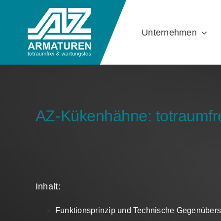
Skip
to
Unternehmen
content
AZ-Kükenhähne: totraumfre
Inhalt:
Funktionsprinzip und Technische Gegenübers