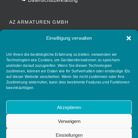
Datenschutzerklärung
AZ ARMATUREN GMBH
Waldstrasse 7
Einwilligung verwalten
D-78087 Mönchweiler
info@az-armaturen.de
Um Ihnen die bestmögliche Erfahrung zu bieten, verwenden wir
Technologien wie Cookies, um Geräteinformationen zu speichern
+ 49 (0) 7721 7504-0
und/oder darauf zuzugreifen. Wenn Sie diesen Technologien
zustimmen, können wir Daten wie Ihr Surfverhalten oder eindeutige IDs
auf dieser Website verarbeiten. Wenn Sie nicht zustimmen oder Ihre
Zustimmung widerrufen, kann dies bestimmte Features und Funktionen
FOLLOW AZ ARMATUREN
beeinträchtigen.
Akzeptieren
Verweigern
Einstellungen