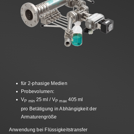
Vertrieb
AZ Shop
DE
Search
for:
für 2-phasige Medien
Probevolumen:
V
25 ml / V
405 ml
P min
P max
pro Betätigung in Abhängigkeit der
Armaturengröße
Anwendung bei Flüssigkeitstransfer