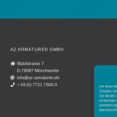
AZ ARMATUREN GMBH
Waldstrasse 7
D-78087 Mönchweiler
info@az-armaturen.de
+ 49 (0) 7721 7504-0
Um Ihnen di
Cookies, um
Sie diesen 
eindeutige 
Zustimmung 
beeinträcht