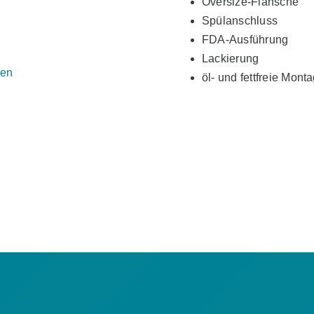
Oversize-Flansche
Spülanschluss
FDA-Ausführung
Lackierung
sen
öl- und fettfreie Mont