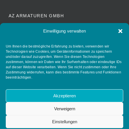
AZ ARMATUREN GMBH
Waldstrasse 7
Einwilligung verwalten
D-78087 Mönchweiler
info@az-armaturen.de
Um Ihnen die bestmögliche Erfahrung zu bieten, verwenden wir
Technologien wie Cookies, um Geräteinformationen zu speichern
+ 49 (0) 7721 7504-0
und/oder darauf zuzugreifen. Wenn Sie diesen Technologien
zustimmen, können wir Daten wie Ihr Surfverhalten oder eindeutige IDs
auf dieser Website verarbeiten. Wenn Sie nicht zustimmen oder Ihre
Zustimmung widerrufen, kann dies bestimmte Features und Funktionen
FOLLOW AZ ARMATUREN
beeinträchtigen.
Akzeptieren
Verweigern
Einstellungen