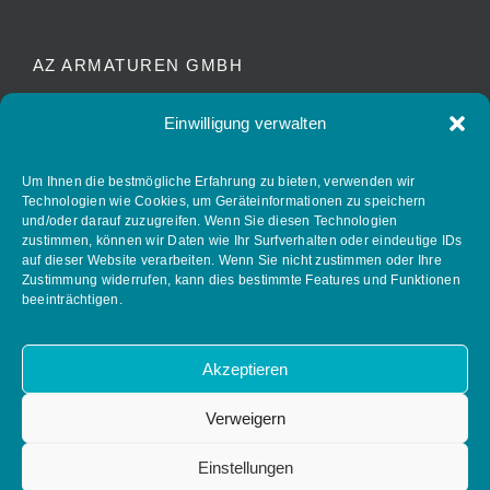
AZ ARMATUREN GMBH
Waldstrasse 7
Einwilligung verwalten
D-78087 Mönchweiler
info@az-armaturen.de
Um Ihnen die bestmögliche Erfahrung zu bieten, verwenden wir
Technologien wie Cookies, um Geräteinformationen zu speichern
+ 49 (0) 7721 7504-0
und/oder darauf zuzugreifen. Wenn Sie diesen Technologien
zustimmen, können wir Daten wie Ihr Surfverhalten oder eindeutige IDs
auf dieser Website verarbeiten. Wenn Sie nicht zustimmen oder Ihre
Zustimmung widerrufen, kann dies bestimmte Features und Funktionen
FOLLOW AZ ARMATUREN
beeinträchtigen.
Akzeptieren
Verweigern
Einstellungen