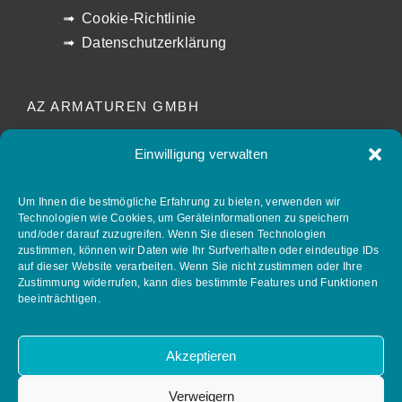
Cookie-Richtlinie
Datenschutzerklärung
AZ ARMATUREN GMBH
Waldstrasse 7
Einwilligung verwalten
D-78087 Mönchweiler
info@az-armaturen.de
Um Ihnen die bestmögliche Erfahrung zu bieten, verwenden wir
Technologien wie Cookies, um Geräteinformationen zu speichern
+ 49 (0) 7721 7504-0
und/oder darauf zuzugreifen. Wenn Sie diesen Technologien
zustimmen, können wir Daten wie Ihr Surfverhalten oder eindeutige IDs
auf dieser Website verarbeiten. Wenn Sie nicht zustimmen oder Ihre
Zustimmung widerrufen, kann dies bestimmte Features und Funktionen
FOLLOW AZ ARMATUREN
beeinträchtigen.
Akzeptieren
Verweigern