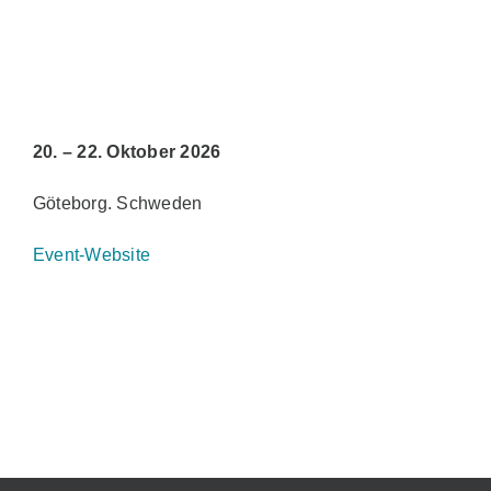
Vertrieb
AZ Shop
20. – 22. Oktober 2026
DE
Göteborg. Schweden
Event-Website
Search
for: