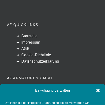
AZ QUICKLINKS
Startseite
Impressum
AGB
Cookie-Richtlinie
Datenschutzerklärung
AZ ARMATUREN GMBH
Waldstrasse 7
Einwilligung verwalten
D-78087 Mönchweiler
info@az-armaturen.de
Um Ihnen die bestmögliche Erfahrung zu bieten, verwenden wir