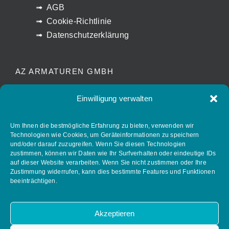
AGB
Cookie-Richtlinie
Datenschutzerklärung
AZ ARMATUREN GMBH
Waldstrasse 7
Einwilligung verwalten
D-78087 Mönchweiler
info@az-armaturen.de
Um Ihnen die bestmögliche Erfahrung zu bieten, verwenden wir
Technologien wie Cookies, um Geräteinformationen zu speichern
+ 49 (0) 7721 7504-0
und/oder darauf zuzugreifen. Wenn Sie diesen Technologien
zustimmen, können wir Daten wie Ihr Surfverhalten oder eindeutige IDs
auf dieser Website verarbeiten. Wenn Sie nicht zustimmen oder Ihre
Zustimmung widerrufen, kann dies bestimmte Features und Funktionen
FOLLOW AZ ARMATUREN
beeinträchtigen.
Akzeptieren