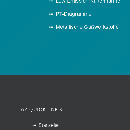
Low Emission Kükenhähne
PT-Diagramme
Metallische Gußwerkstoffe
AZ QUICKLINKS
Startseite