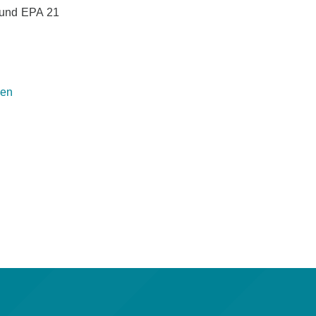
) und EPA 21
)
sen