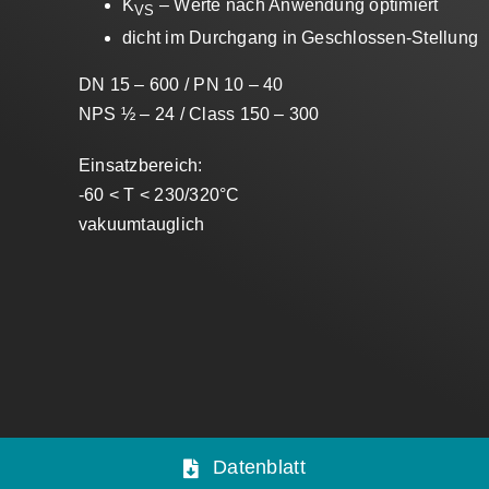
K
– Werte nach Anwendung optimiert
VS
dicht im Durchgang in Geschlossen-Stellung
DN 15 – 600 / PN 10 – 40
NPS ½ – 24 / Class 150 – 300
Einsatzbereich:
-60 < T < 230/320°C
vakuumtauglich
Datenblatt