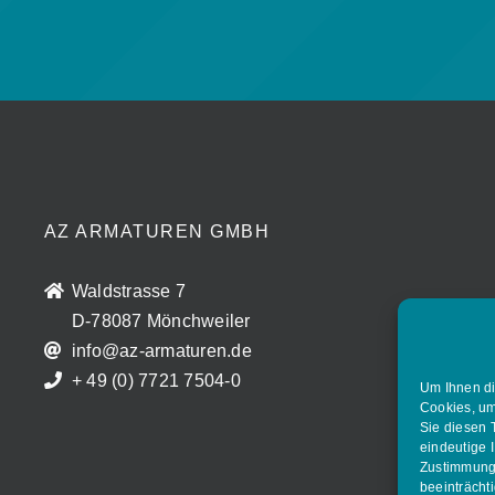
AZ ARMATUREN GMBH
Waldstrasse 7
D-78087 Mönchweiler
info@az-armaturen.de
+ 49 (0) 7721 7504-0
Um Ihnen di
Cookies, um
Sie diesen 
eindeutige 
Zustimmung 
beeinträcht